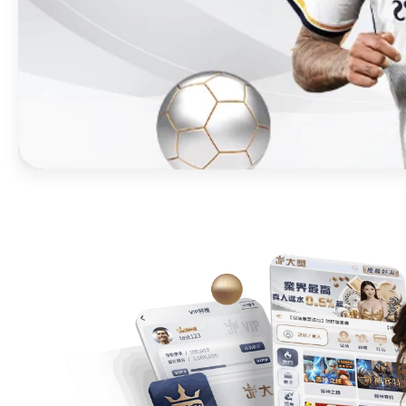
博弈遊戲文章小編知道相當多玩家,是因為好奇所以
用因而接觸到了百家樂 賭場!
透過熟識的人帶領開始這個華麗的世界一角!但是這
得百家樂算牌路分析好難喔!如果因為不太懂就開始
計學就是在這邊大大要活用啦!不要以為只是簡單的
的百家樂分析是高於開莊家較小一些沒很多!
而且在莊家贏錢後所扣的回水%數,從整體來計算盈餘
龍/DG/WM/OG/億博中不會如EA平台的長龍投