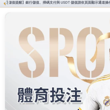
by
Chi
1 年 ago
0
663