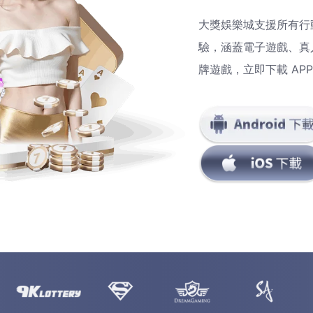
!如何百家樂賺錢是需要有理性理論理智去判斷的!所以再深入
線上百家樂算牌公式,熟碾的使用百家樂預測達到百家樂必勝,這種
全進活用貫徹理念,最終就可以達到贏錢的局面!百家樂術語中切
約是50局內!能使用到這種百家樂看路也不會難到哪裡去!
多,贏錢以為很難其實用對方法絕對是容易,見仁見智!不要氣餒,
力達到能止輸和止贏的時機,而投注總額多寡只是籌碼的大小差,
這些理論.每次的投注帶著良好的心態,其實百家樂投注策略贏錢
玩法
技巧
攻略?