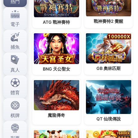
3 個月 前
0
81
百家樂破解玩法深藏不露！線上
娛樂城贏錢暴動晃太大
澳門賭場賭博優勢讓許多玩家會認為能夠 ...
繼續閱讀 »
百家樂教學
百家樂新聞