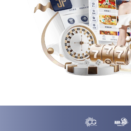
百家樂教學
百家樂新聞
10 個月
線上
教學
百家樂遊
繼續閱讀
百家樂教學
11 個月
百家
學會