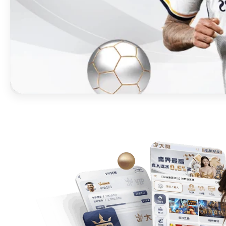
百家
百家樂是
繼續閱讀
百家樂教學
百家樂新聞
9 個月 
百家
錢快
今天就讓
繼續閱讀