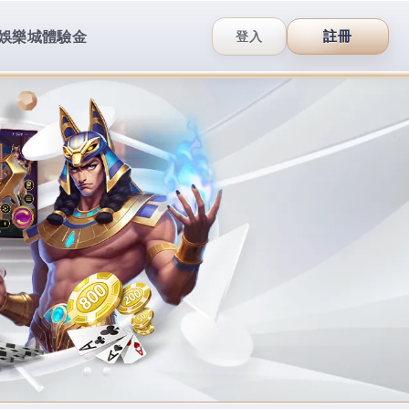
事分析
各大娛樂城評價
好站連結
熱門娛樂城推薦
！笑