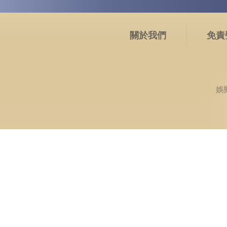
百家樂至高
繼續閱讀
百家樂教學
11 個月
百家
錢？
我們都知道
繼續閱讀