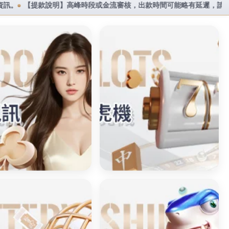
近期文章
2022卡達世界盃戰力分析:十字軍刀-瑞
士
2022卡達世界盃戰力分析:格子軍團-克
羅埃西亞
9/16【日棒】中日VS養樂多 日本職棒
大賽 賽事分析
2022卡達世界盃戰力分析:森巴軍團-巴
西隊
9/15【日棒】樂天VS軟銀 日本職棒大
賽 賽事分析