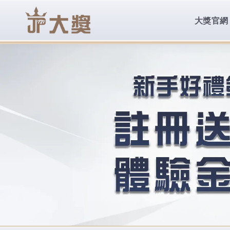
遊戲首頁
百家樂教學
博彩新聞
標籤:
百家樂策
百家樂教學
百家樂新聞
3 個月 
九州
翻這