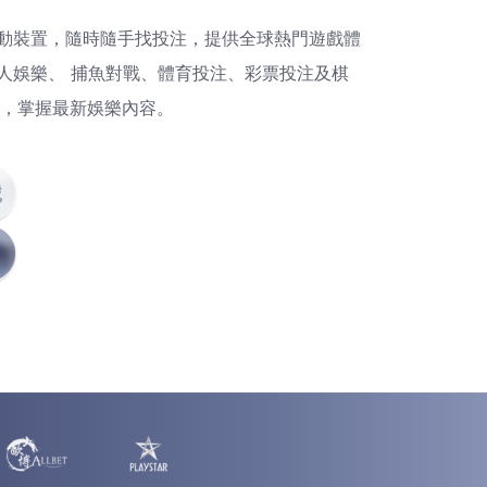
全站標籤
baccarat
betting
gambling
家樂
game
博奕
博奕遊戲
博弈
博弈遊戲
博弈遊戲文章
即時比分
彩券
棒球投注
棒球遊戲
沙巴體育
現金球版
球版
百家樂
百家樂介紹
百家樂勝率
百家樂打法
百家樂技巧
百家樂投注
百家樂攻略
百家樂教學
兩式
百家樂獲利
百家樂玩法