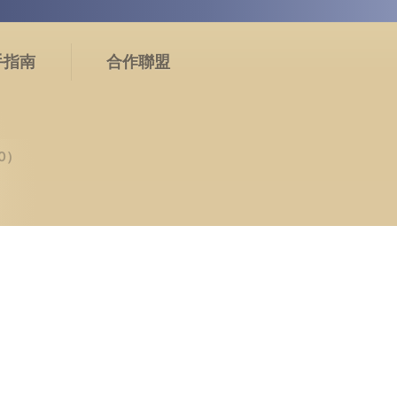
百家樂賺錢
百家樂贏錢
皇冠體育
籃球投注
線上娛樂城
線上遊戲
賭博
賭場
贏錢
運動博弈
運動彩卷
運動彩票
運彩
運彩分析
運彩比分
體育博弈
體育博彩
體育投注
沒贏到
體育遊戲
最新遊戲攻略
2022卡達世界盃戰力
分析:十字軍刀-瑞士
1 週 ago