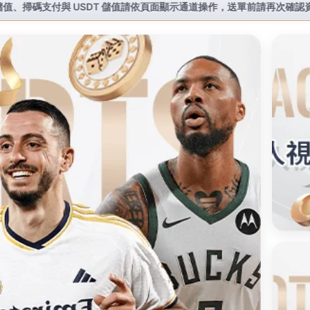
會延續上一篇” ...
 »
前
0
43
防範娛樂城不出金預防掉入黑板陷阱
最大的禁忌違規行為：就是在同 ...
 »
前
0
38