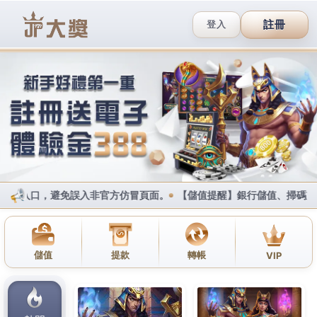
九州百家樂教學遊戲網
最高顏值DG遊戲廳博弈百家樂登
場！保險百家樂玩法呼聲高
百家樂教學
by
Chi
1 年 ago
0
609