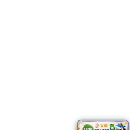
註冊立即送體驗金100，
500可提款
VIP返水0.8%
二胎房貸
房屋二胎
18+