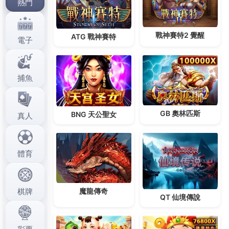
2 個月 前
0
80
風險太低迎刃有餘！玩家急敲碗
「百家樂投注陰陽大法」
HOYA娛樂九州娛樂城百家樂教學網小編潛心 ...
繼續閱讀 »
百家樂教學
百家樂新聞