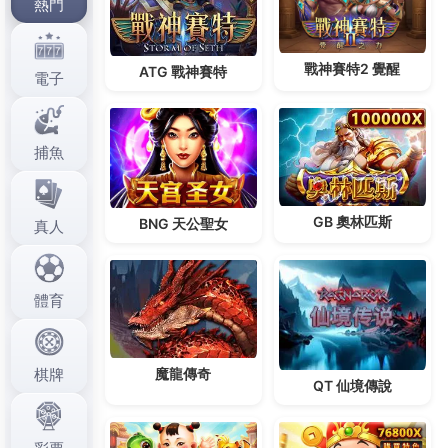
1 年 前
0
782
【新手必看】簡單講解什麼是百
家樂?清晰規則讓新手快速上手!