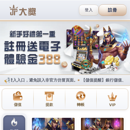
九州百家樂教學遊戲網
標籤:
線上百家樂
百家樂教學
百家樂新聞
1 年 前
0
382
52%百家樂賺錢中獎率「要輸都
難」!贏錢公式：簡單到這種地步!
最好玩、有趣百家樂投注除了到澳門賭外 ...
繼續閱讀 »
百家樂教學