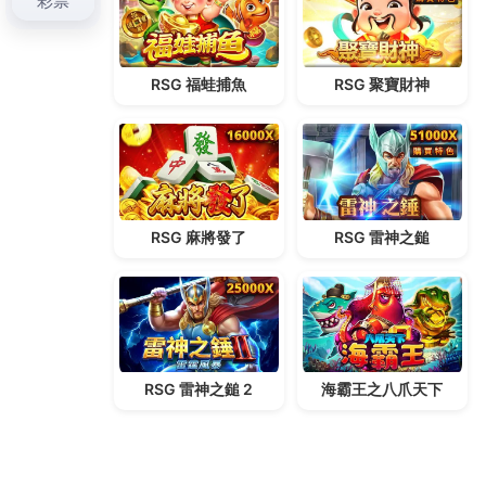
閱讀伊恩．佛萊明的《皇家賭場》一書中 ...
繼續閱讀 »
百家樂教學
百家樂新聞