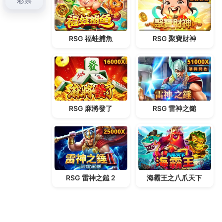
路1：加入好友，你就能得到獲利
越高！
獲取高獲利的話術，是詐騙體育遊戲博弈遊戲網站才出的套
路，他們會透過通訊軟體，例如：line、lnseagram或是其他
軟體，告訴你能夠賺取高獲利的方式，簡單來講就是利用投
資的名義來讓你出金，但實際上就是詐騙賭博，很多人看到
高獲利就陷入一頭熱，回頭看才發現是詐騙手法。
博弈遊戲線上網站常用的詐騙套
路2：來玩不用註冊會員，就能夠
暢遊！
有些博弈龍虎遊戲技巧網站會推出免註冊就能夠遊玩的機
制，讓你以小額資金入場，利用這種手法剛入場時，你會發
現投注的小額資金都能夠很快的贏回來，接著你就會卸下心