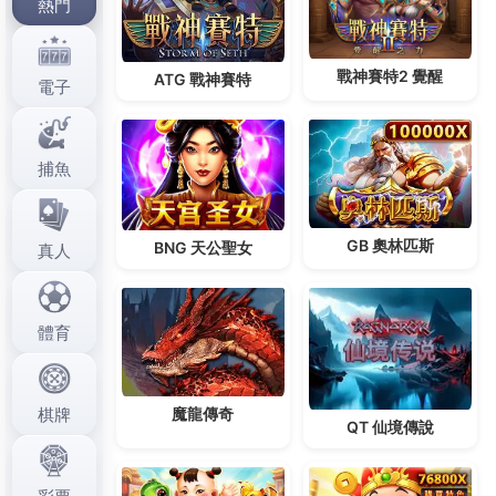
從千禧年直到如今，博弈足球遊戲的網站快速崛起，好壞參
差不齊的博弈遊戲網站充斥著網路世界，因此稍有不慎你就
有可能就會落入詐騙的套路中，其實並非博弈遊戲網站的問
題，所以今天特地PO此篇必須記下的4個特徵，你就能夠避
免詐騙博弈遊戲網站的招，推薦給您服務優質、優惠多多、
並且出金快速的博弈遊戲網站，並教你分辨詐騙博弈遊戲網
站的常用手法，讓您在線上博弈平台遊樂的過程中能安心又
有保障！
博弈遊戲線上網站常用的詐騙套