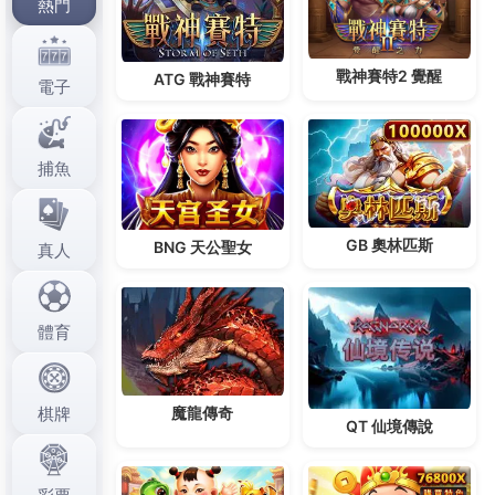
4 個月 前
0
169
牛牛百家樂玩家激增說明會！點
數規則出現就贏錢
這次HOYA娛樂神奇遊戲網博奕遊戲文 ...
繼續閱讀 »
百家樂新聞