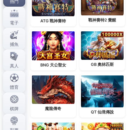
2 年 前
0
901
不看超後悔！骰寶遊戲技巧攻略
大公開完整機率！
被稱為賭大小、買大小的骰寶遊戲，由三 ...
繼續閱讀 »
老虎機技巧教學