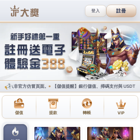
九州百家樂教學遊戲網
標籤:
賭大小
百家樂新聞