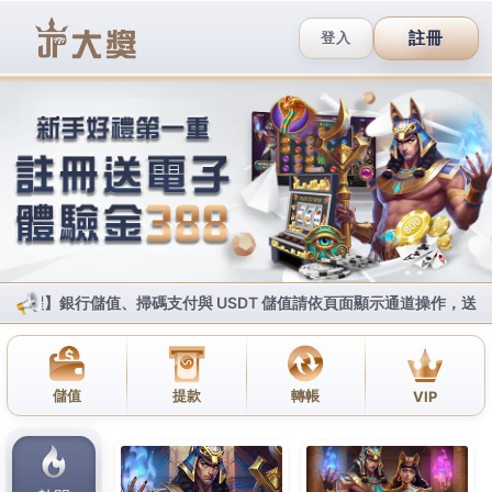
九州百家樂教學遊戲網
為何線上娛樂城終將打敗實體賭
場? 現代科技下的博弈轉型(下)
百家樂新聞
體育賽事分析
by
ivy
11 個月 ago
0
363