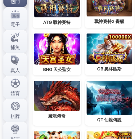
上篇介紹到有關賭場以及線上娛樂城的差異，以及線上娛樂
城的優勢所在，除了方便性佳，更適合新手之外，還有保障
賠率等等，而這篇將繼續介紹線上娛樂城的優勢，並且為何
選擇線上博弈會是個好選擇。
線上娛樂城的賠率比賭場更優
只要是玩家，當然就會想要更大的賠率，畢竟機率大，你能
拿到的潛在回報將會更大，即便只是提高些微的賠率，卻能
牽動更大的影響。而依照平均數據來看，線上娛樂城比起實
體賭場，例如澳門賭場等等，所來的賠率要高些，當然這也