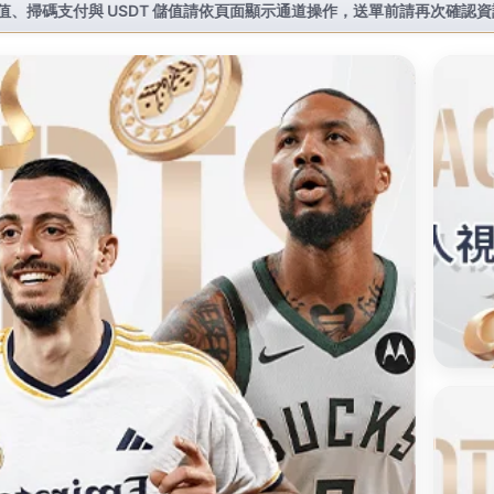
娛樂城Lucky Casino Details
Software:
Augue Gaming
Elementum
Fauc
Hendrerit
Lacus Games
Laoree
Praesent magna
Vel Tech
Velit Egestas
Deposit
ATM
KIWI
Neteller
Paye