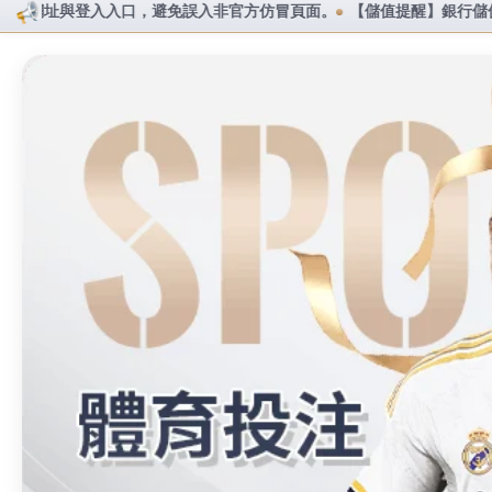
Play Now
T&C
Apply
Get up to:
50 Free Spins
超幸運
1 for every $1 deposit
1 Free Spin credited for every $1
deposit
. Up to 50 Free Spins valued at
其他品牌 
$0.10 each on Book.
存款方式 