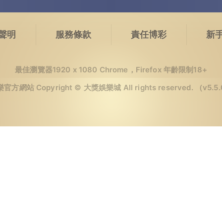
lden Guns黃金槍射
Lucky Easter幸
擊由老虎機遊戲
活節
0% match bonus
based on first
100% match bonus
based on f
posit of £/$/€20+. Additional
deposit of £/$/€20+. Additio
bonuses.
bonuses.
Play Now
Play Now
ayan Gods瑪雅眾神
Wild Worlds野生
0% match bonus
based on first
100% match bonus
based on f
posit of £/$/€20+. Additional
deposit of £/$/€20+. Additio
bonuses.
bonuses.