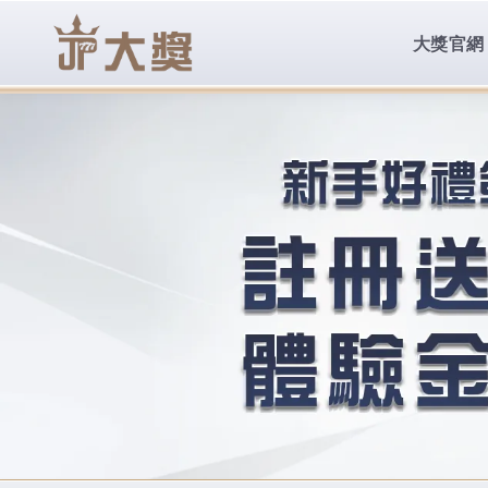
遊戲首頁
百家樂教學
博彩新聞
Cras i
tellus
超幸運娛樂城
pellen
Lucky Casino
200% 比賽獎金高達$500 + 20 獎勵翻
轉
豐富的