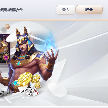
事分析
各大娛樂城評價
好站連結
en non
熱門娛樂城推薦
pis
近期文章