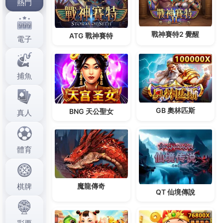
在博彩遊戲中無論百家樂、21點、德州撲克、骰寶、輪盤、
運動彩卷、六合彩票….等，想要掌握致勝關鍵，首先要先分
配手中的籌碼，在勝勢贏錢的當下要懂得做好停利，在輸錢
的當下要選擇適當時機離場做好停損之準備。
何謂停利?
停利係指當投資出現獲利時，為保住當下獲利值，選擇的停
止投資或是減碼投資，保住籌碼或贏得籌碼的行為。
停利(Stop gain) 最常用在股票投資上，在股票投資獲利時，
為了避免股價由高價中翻轉向下，提前作出獲利了節的行