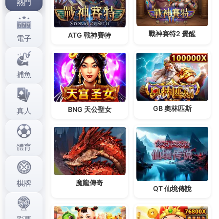
1 年 前
0
276
想知道幸運飛艇玩法 那你絕不能
錯過定位膽玩法! 菜雞也能輕鬆上
手!
有一種非常適合用於幸運飛艇的玩法技巧 ...
繼續閱讀 »
彩票教學
百家樂教學
老虎機技巧
老虎機技巧教學
輪盤算法教學
體育賽事分析