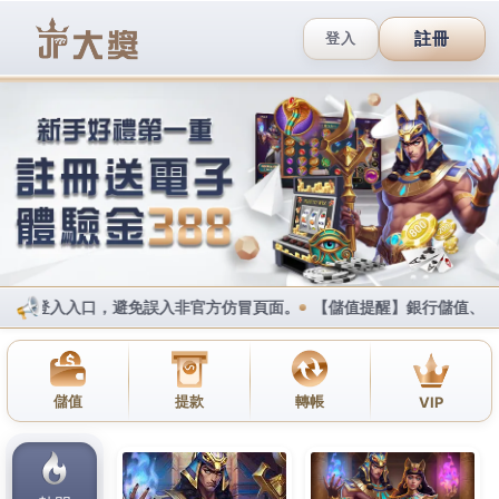
九州百家樂教學遊戲網
標籤:
pk10
彩票教學