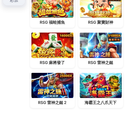
1 年 前
0
665
杜絕黑網操作! 線上娛樂就找好贏
娛樂(HOIN娛樂城)!果斷出金讓你
不敢相信!