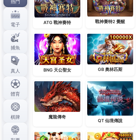
1 年 前
0
90
澳門如何打造博彩業?分享澳門博
彩的發展過程!下篇
還沒回歸中國的時候，澳葡政府就已經在 ...
繼續閱讀 »
彩票教學
1 年 前
0
109
澳門如何打造博彩業?分享澳門博
彩的發展過程!中篇