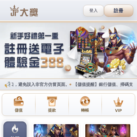
九州百家樂教學遊戲網
標籤:
HOYA娛樂
百家樂教學
百家樂新聞