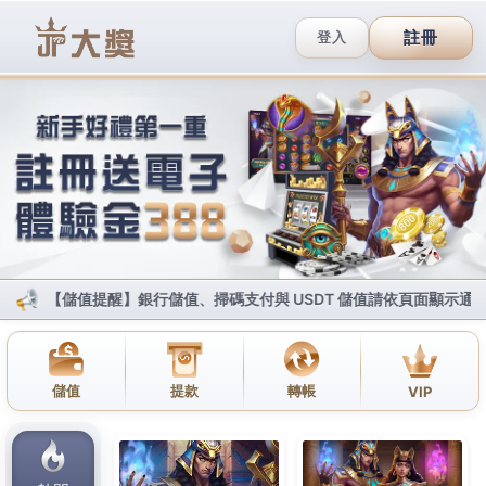
九州百家樂教學遊戲網
標籤:
百家樂程式
百家樂教學