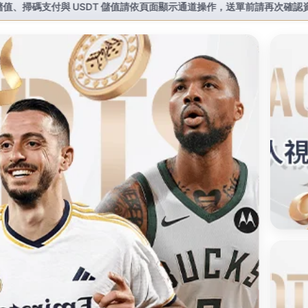
娛樂城百家樂教學網博弈遊戲文章小編 ...
 »
前
0
41
賭神戴子郎傳奇│精算21點破解玩法
郎 台灣大學經濟系畢業的戴子 ...
 »
前
0
43