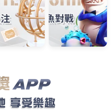
9/14【日棒】中日VS橫濱 日本職棒大
賽 賽事分析
全站分類
彩票教學
百家樂教學
百家樂新聞
老虎機技巧
老虎機技巧教學
輪盤算法教學
體育賽事分析