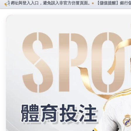
今天九州
繼續閱讀
百家樂新聞
5 個月 
台灣
賭神戴子
繼續閱讀
百家樂新聞
5 個月 