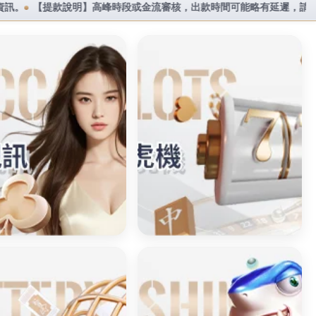
近期文章
2022卡達世界盃戰力分析:十字軍刀-瑞
士
2022卡達世界盃戰力分析:格子軍團-克
羅埃西亞
9/16【日棒】中日VS養樂多 日本職棒
大賽 賽事分析
2022卡達世界盃戰力分析:森巴軍團-巴
西隊
9/15【日棒】樂天VS軟銀 日本職棒大
賽 賽事分析