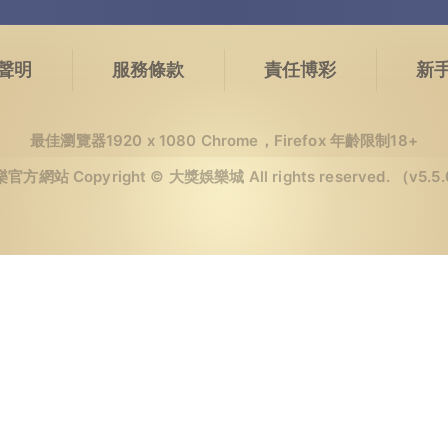
 »
 前
0
20
樂賠率教學-教你如何贏30倍高賠率
戲最常見的三個下注方式，無論 ...
 »
 前
1
594
遊戲百家樂技巧篇!如何快速贏錢致勝
樂是一種近年盛行的紙牌遊戲， ...