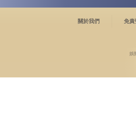
百家樂教學
1 年 前
百家
本篇將細
繼續閱讀
百家樂教學
1 年 前
百家
彩票與百