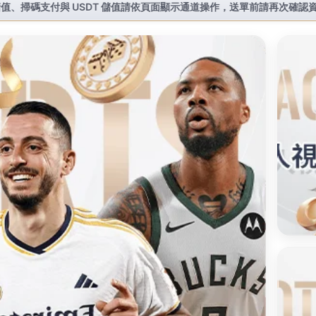
自然散落著許多關於百家樂的必 ...
 »
0
488
百家樂進階法條規章
階法條簡介: 線上百家樂的進 ...
 »
0
318
樂反骨戰術的優勢利弊
場與玩家的角色定義: 百家樂 ...