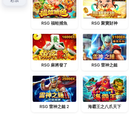
2 年 前
0
579
百家樂輕鬆獲利下注技巧-經典技
巧大公開!
百家樂在博彩遊戲界中，已是大家公認的 ...
繼續閱讀 »