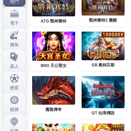
2 年 前
0
111
百家樂明燈基本概論與起源
百家樂明燈之根源 明燈最初之意為照明 ...
繼續閱讀 »
百家樂教學
百家樂新聞