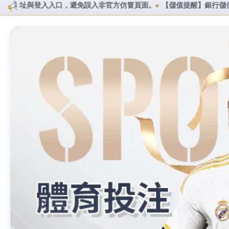
繼續閱讀
百家樂教學
2 年 前
大數
大數據分析法
繼續閱讀
百家樂教學
2 年 前