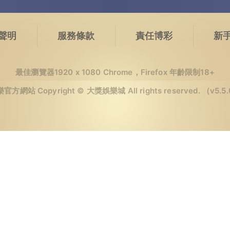
 »
0
161
樂致勝技巧教學
巧篇-如何將勝率提高? 從數 ...