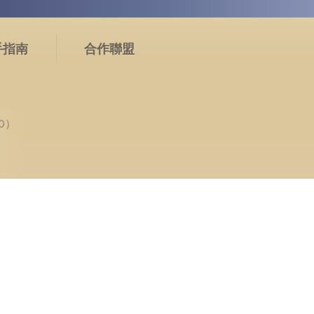
百家樂賺錢
百家樂贏錢
皇冠體育
籃球投注
線上娛樂城
線上遊戲
賭博
賭場
贏錢
運動博弈
運動彩卷
運動彩票
運彩
運彩分析
運彩比分
體育博弈
體育博彩
體育投注
體育遊戲
最新遊戲攻略
2022卡達世界盃戰力
分析:十字軍刀-瑞士
1 週 ago