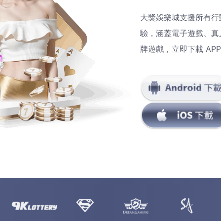
0
328
樂新手教學-獲利養成途徑
手獲利養成的三大守則 1.心 ...
 »
0
137
樂新手教學-籌碼控管技巧
的目的 許多人對於籌碼分析與 ...