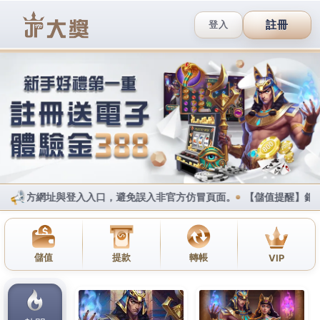
九州百家樂教學遊戲網
Elementum
德州賭場Texas
最愛玩娛樂城Play
Casino
Casino
Play Now
Play Now
黃金賭場Golden
Casino
Play Now
快樂撲克Poker